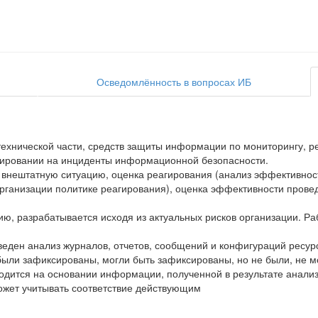
Осведомлённость в вопросах ИБ
технической части, средств защиты информации по мониторингу, р
гировании на инциденты информационной безопасности.
 внештатную ситуацию, оценка реагирования (анализ эффективнос
 организации политике реагирования), оценка эффективности пров
ю, разрабатывается исходя из актуальных рисков организации. Р
веден анализ журналов, отчетов, сообщений и конфигураций рес
 были зафиксированы, могли быть зафиксированы, но не были, не 
одится на основании информации, полученной в результате анали
может учитывать соответствие действующим