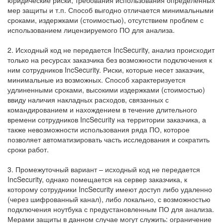
юридические риски, требования использования определенных
мер защиты и т.п. Способ выгодно отличается минимальными
сроками, издержками (стоимостью), отсутствием проблем с
использованием лицензируемого ПО для анализа.
2. Исходный код не передается IncSecurity, анализ происходит
только на ресурсах заказчика без возможности подключения к
ним сотрудников IncSecurity. Риски, которые несет заказчик,
минимальные из возможных. Способ характеризуется
удлиненными сроками, высокими издержками (стоимостью)
ввиду наличия накладных расходов, связанных с
командированием и нахождением в течение длительного
времени сотрудников IncSecurity на территории заказчика, а
также невозможности использования ряда ПО, которое
позволяет автоматизировать часть исследования и сократить
сроки работ.
3. Промежуточный вариант – исходный код не передается
IncSecurity, однако помещается на сервер заказчика, к
которому сотрудники IncSecurity имеют доступ либо удаленно
(через шифрованный канал), либо локально, с возможностью
подключения ноутбука с предустановленным ПО для анализа.
Мерами защиты в данном случае могут служить: ограничение